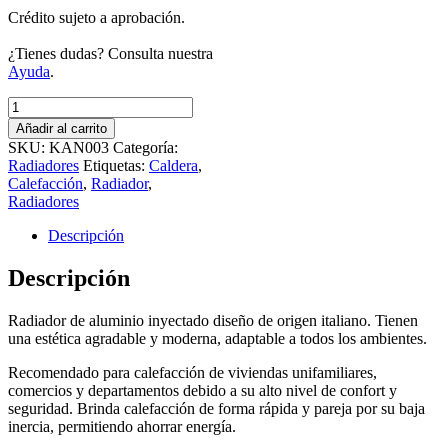
Crédito sujeto a aprobación.
¿Tienes dudas? Consulta nuestra
Ayuda
.
Radiador
Kanah
Añadir al carrito
Mod
SKU:
KAN003
Categoría:
500
Radiadores
Etiquetas:
Caldera
,
x
Calefacción
,
Radiador
,
3
Radiadores
Elementos.
Aluminio
Descripción
Inyectado
cantidad
Descripción
Radiador de aluminio inyectado diseño de origen italiano. Tienen
una estética agradable y moderna, adaptable a todos los ambientes.
Recomendado para calefacción de viviendas unifamiliares,
comercios y departamentos debido a su alto nivel de confort y
seguridad. Brinda calefacción de forma rápida y pareja por su baja
inercia, permitiendo ahorrar energía.