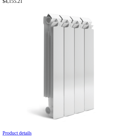
$
4,155.21
Product details